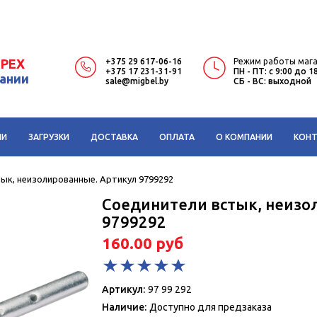
IPEX
+375 29 617-06-16
Режим работы мага
+375 17 231-31-91
ПН - ПТ: с 9:00 до 1
мании
sale@migbel.by
СБ - ВС: выходной
ИИ
ЗАГРУЗКИ
ДОСТАВКА
ОПЛАТА
О КОМПАНИИ
КОН
ык, неизолированные. Артикул 9799292
Соединители встык, неизо
9799292
160.00 руб
Артикул:
97 99 292
Наличие:
Доступно для предзаказа