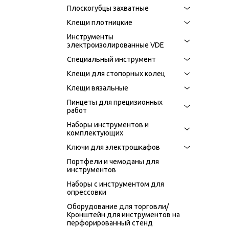
Плоскогубцы захватные
Нор
Клещи плотницкие
Каб
AWG
Инструменты
электроизолированные VDE
Кол
Специальный инструмент
Мат
Пов
Клещи для стопорных колец
15 
Kлещи вязальные
Пинцеты для прецизионных
работ
Наборы инструментов и
комплектующих
Ключи для электрошкафов
Портфели и чемоданы для
инструментов
Наборы с инструментом для
опрессовки
Оборудование для торговли/
Кронштейн для инструментов на
перфорированный стенд