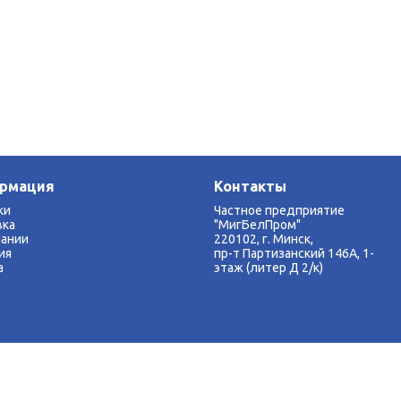
рмация
Контакты
ки
Частное предприятие
вка
"МигБелПром"
пании
220102, г. Минск,
ия
пр-т Партизанский 146А, 1-
а
этаж (литер Д 2/к)