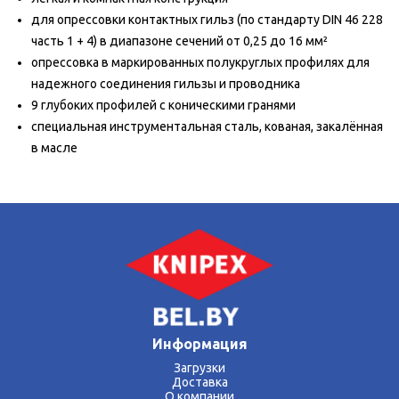
для опрессовки контактных гильз (по стандарту DIN 46 228
часть 1 + 4) в диапазоне сечений от 0,25 до 16 мм²
опрессовка в маркированных полукруглых профилях для
надежного соединения гильзы и проводника
9 глубоких профилей с коническими гранями
специальная инструментальная сталь, кованая, закалённая
в масле
Номер артикула 97 81 180
EAN 4003773019794
Головка полированная
Ручки с пластиковыми рукоятками
Масса 209 g
Размеры 180 x 50 x 13 mm
Применение — гильзы контактные
Параметры кв.мм 0,5 — 6,0 mm²
Количество гнезд 1
Информация
AWG 20 — 10
Загрузки
97-81-180-ru
Доставка
О компании