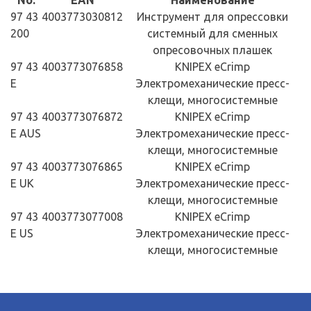
No.
EAN
Наименование
97 43
4003773030812
Инструмент для опрессовки
200
системный для сменных
опресовочных плашек
97 43
4003773076858
KNIPEX eCrimp
E
Электромеханические пресс-
клещи, многосистемные
97 43
4003773076872
KNIPEX eCrimp
E AUS
Электромеханические пресс-
клещи, многосистемные
97 43
4003773076865
KNIPEX eCrimp
E UK
Электромеханические пресс-
клещи, многосистемные
97 43
4003773077008
KNIPEX eCrimp
E US
Электромеханические пресс-
клещи, многосистемные
Номер артикула 97 49 60
EAN 4003773030928
Масса 53 g