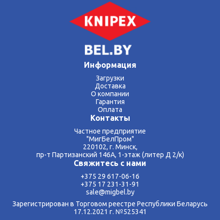
Размеры 50 x 17 mm
Применение — контакты точеные (HTS + Harting)
Параметры кв.мм 0,14 — 4 mm²
Количество гнезд 4
AWG 26 — 12
Информация
Загрузки
Доставка
О компании
Гарантия
Оплата
Контакты
Частное предприятие
"МигБелПром"
220102, г. Минск,
пр-т Партизанский 146А, 1-этаж (литер Д 2/к)
Свяжитесь с нами
+375 29 617-06-16
+375 17 231-31-91
sale@migbel.by
Зарегистрирован в Торговом реестре Республики Беларусь
17.12.2021 г. №525341